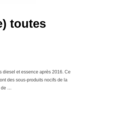
e) toutes
rs diesel et essence après 2016. Ce
sont des sous-produits nocifs de la
s de …
RE A PARTICULE) TOUTES MARQUES »